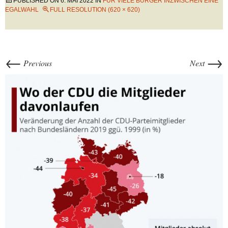
PUBLISHED ON
6. MAI 2022
IN
FÜR VIELE BÜRGER INZWISCHEN EINE
EGALWAHL
FULL RESOLUTION (620 × 620)
←
→
Previous
Next