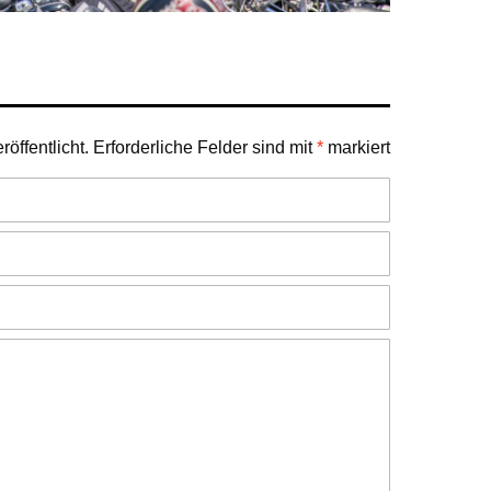
öffentlicht.
Erforderliche Felder sind mit
*
markiert