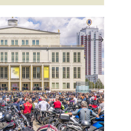
→
Next