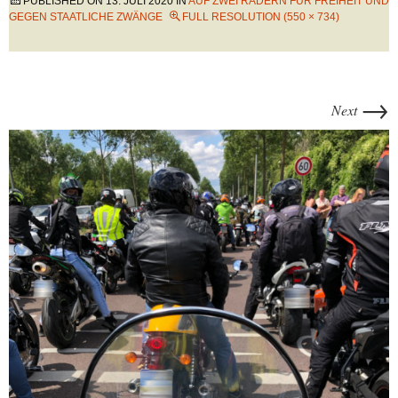
PUBLISHED ON
13. JULI 2020
IN
AUF ZWEI RÄDERN FÜR FREIHEIT UND
GEGEN STAATLICHE ZWÄNGE
FULL RESOLUTION (550 × 734)
→
Next