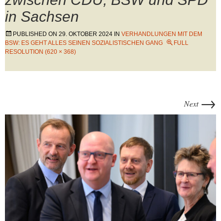
in Sachsen
PUBLISHED ON
29. OKTOBER 2024
IN
VERHANDLUNGEN MIT DEM
BSW: ES GEHT ALLES SEINEN SOZIALISTISCHEN GANG
FULL
RESOLUTION (620 × 368)
→
Next