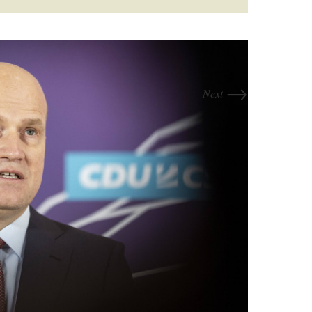
→
Next