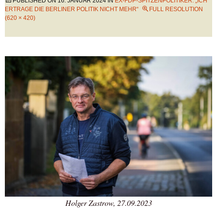
PUBLISHED ON
16. JANUAR 2024
IN
EX-FDP-SPITZENPOLITIKER: „ICH
ERTRAGE DIE BERLINER POLITIK NICHT MEHR“
FULL RESOLUTION
(620 × 420)
Holger Zastrow, 27.09.2023