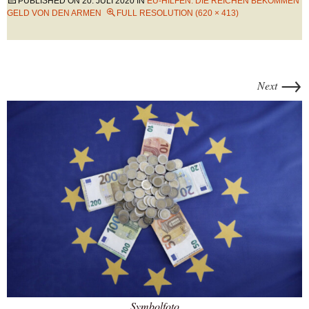
PUBLISHED ON
20. JULI 2020
IN
EU-HILFEN: DIE REICHEN BEKOMMEN
GELD VON DEN ARMEN
FULL RESOLUTION (620 × 413)
→
Next
Symbolfoto