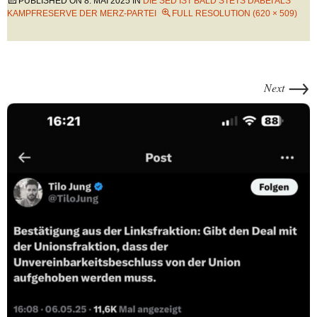
PUBLISHED ON
8. MAI 2025
IN
DIE SED IST BALD STETS DABEI ALS
KAMPFRESERVE DER MERZ-PARTEI
FULL RESOLUTION (620 × 509)
→
Next