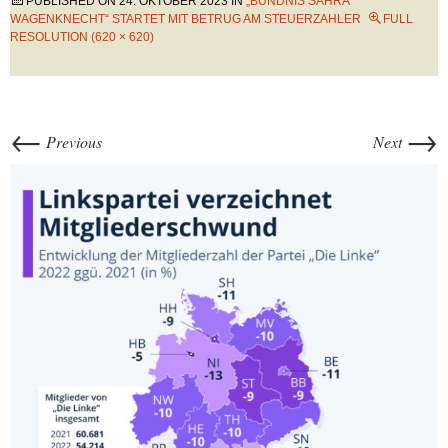
PUBLISHED ON
24. OKTOBER 2023
IN
„BÜNDNIS SAHRA
WAGENKNECHT“ STARTET MIT BETRUG AM STEUERZAHLER
FULL
RESOLUTION (620 × 620)
←
→
Previous
Next