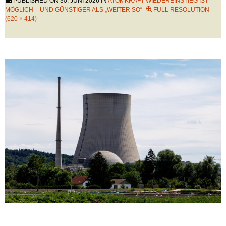
PUBLISHED ON
30. JUNI 2026
IN
ATOMKRAFT-WIEDEREINSTIEG IST
MÖGLICH – UND GÜNSTIGER ALS „WEITER SO“
FULL RESOLUTION
(620 × 414)