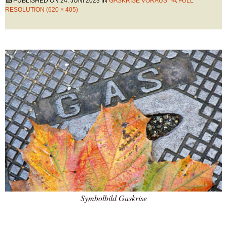
PUBLISHED ON
24. JUNI 2023
IN
GASKRISE VORAUS
FULL
RESOLUTION (620 × 405)
Symbolbild Gaskrise