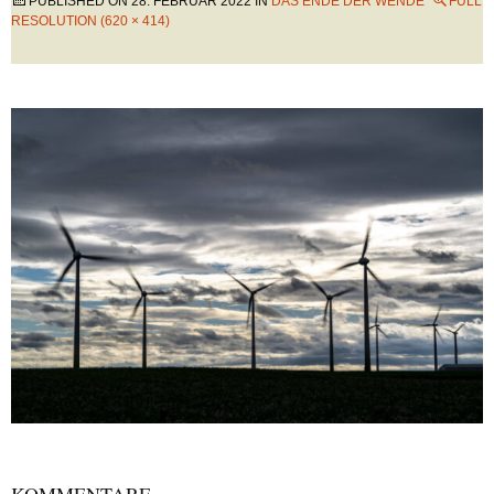
PUBLISHED ON
28. FEBRUAR 2022
IN
DAS ENDE DER WENDE
FULL
RESOLUTION (620 × 414)