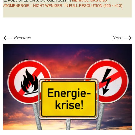
PUBLISHED ON
3. OKTOBER 2022
IN
MEHR ÖL, GAS UND
ATOMENERGIE – NICHT WENIGER
FULL RESOLUTION (620 × 413)
←
→
Previous
Next