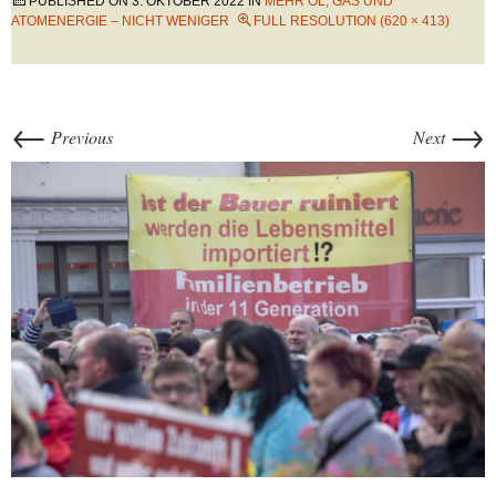
PUBLISHED ON
3. OKTOBER 2022
IN
MEHR ÖL, GAS UND
ATOMENERGIE – NICHT WENIGER
FULL RESOLUTION (620 × 413)
←
→
Previous
Next