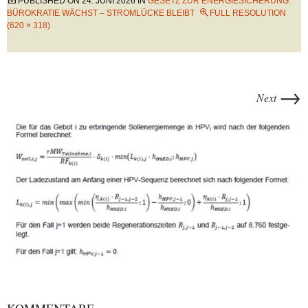
PUBLISHED ON
24. JUNI 2026
IN
GESETZ ZUR ENERGIESICHERUNG:
BÜROKRATIE WÄCHST – STROMLÜCKE BLEIBT
FULL RESOLUTION
(620 × 318)
→
Next
KOMMENTARE