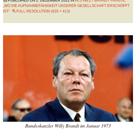
PUBLISHED ON
2. DEZEMBER 2022
IN
ALS WILLY BRANDT FRAGTE,
„WO DIE AUFNAHMEFÄHIGKEIT UNSERER GESELLSCHAFT ERSCHÖPFT
IST“
FULL RESOLUTION (620 × 413)
Bundeskanzler Willy Brandt im Januar 1973