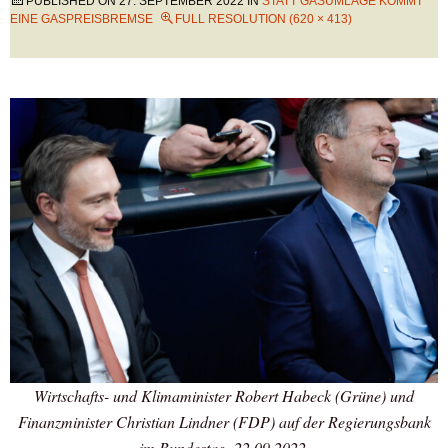
PUBLISHED ON
27. SEPTEMBER 2022
IN
STATT GASUMLAGE KOMMT
EINE GASPREISBREMSE
FULL RESOLUTION (620 × 413)
Wirtschafts- und Klimaminister Robert Habeck (Grüne) und
Finanzminister Christian Lindner (FDP) auf der Regierungsbank
im Bundestag, 22.09.2022.