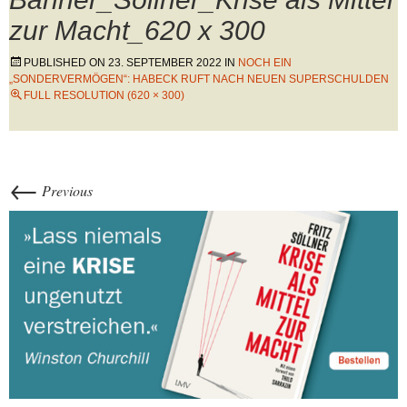
zur Macht_620 x 300
PUBLISHED ON
23. SEPTEMBER 2022
IN
NOCH EIN
„SONDERVERMÖGEN“: HABECK RUFT NACH NEUEN SUPERSCHULDEN
FULL RESOLUTION (620 × 300)
←
Previous