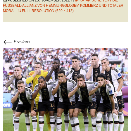
PUBLISHED ON
23. NOVEMBER 2022
IN
IN KATAR SCHEITERT DIE
FUSSBALL-ALLIANZ VON HEMMUNGSLOSEM KOMMERZ UND TOTALER M
ORAL
FULL RESOLUTION (620 × 413)
←
Previous