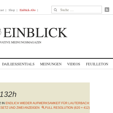
Suche nach:
ast
Shop
Einblick-Abo
DAILI|ES|SENTIALS
MEINUNGEN
VIDEOS
FEUILLETON
132h
2
IN
ENDLICH WIEDER AUFMERKSAMKEIT FÜR LAUTERBACH:
ESETZ UND ZWEI ANZEIGEN
FULL RESOLUTION (620 × 412)