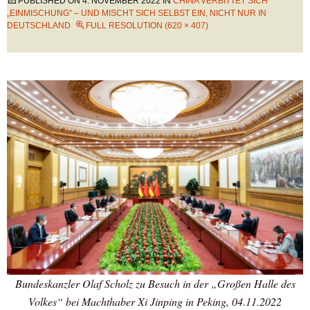
PUBLISHED ON
4. NOVEMBER 2022
IN
CHINA VERBITTET SICH
„EINMISCHUNG“ – UND MISCHT SICH SELBST EIN, NICHT NUR IN
DEUTSCHLAND
FULL RESOLUTION (620 × 407)
Bundeskanzler Olaf Scholz zu Besuch in der „Großen Halle des
Volkes“ bei Machthaber Xi Jinping in Peking, 04.11.2022