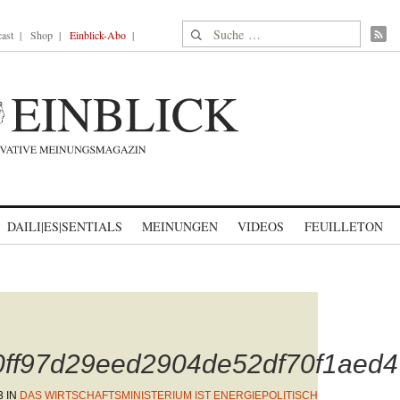
Suche nach:
ast
Shop
Einblick-Abo
DAILI|ES|SENTIALS
MEINUNGEN
VIDEOS
FEUILLETON
a0ff97d29eed2904de52df70f1aed
3
IN
DAS WIRTSCHAFTSMINISTERIUM IST ENERGIEPOLITISCH