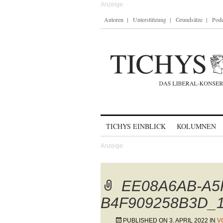
Autoren
Unterstützung
Grundsätze
Podc
Skip to content
TICHYS EINBLICK
KOLUMNEN
EE08A6AB-A5
B4F909258B3D_
PUBLISHED ON
3. APRIL 2022
IN
V