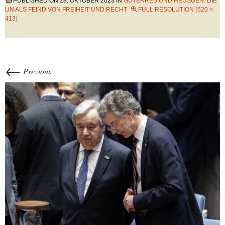
PUBLISHED ON
28. OKTOBER 2023
IN
GUTERRES UND HEUSGEN: DIE
UN ALS FEIND VON FREIHEIT UND RECHT
FULL RESOLUTION (620 ×
413)
←
Previous