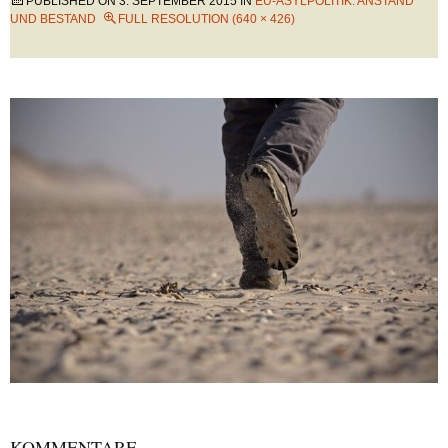
PUBLISHED ON
3. SEPTEMBER 2015
IN
EU-ASYLPOLITIK: ANSTAND
UND BESTAND
FULL RESOLUTION (640 × 426)
KOMMENTARE