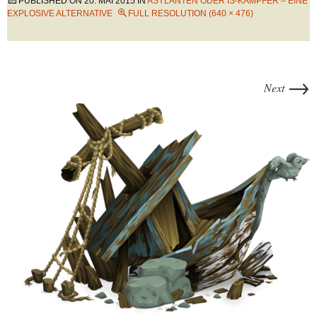
PUBLISHED ON
20. MAI 2015
IN
ASYLANTEN ODER IS-KÄMPFER – EINE
EXPLOSIVE ALTERNATIVE
FULL RESOLUTION (640 × 476)
→
Next