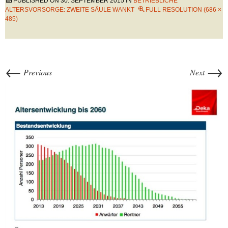
PUBLISHED ON
30. SEPTEMBER 2015
IN
BETRIEBLICHE
ALTERSVORSORGE: ZWEITE SÄULE WANKT
FULL RESOLUTION (686 ×
485)
←
→
Previous
Next