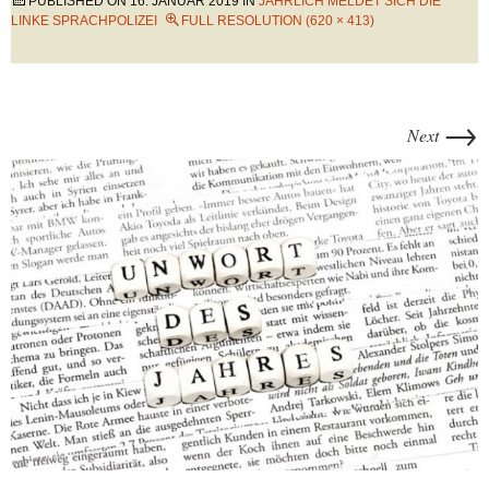
PUBLISHED ON
16. JANUAR 2019
IN
JÄHRLICH MELDET SICH DIE
LINKE SPRACHPOLIZEI
FULL RESOLUTION (620 × 413)
→
Next