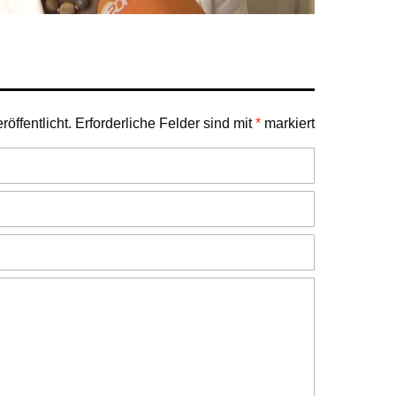
öffentlicht.
Erforderliche Felder sind mit
*
markiert