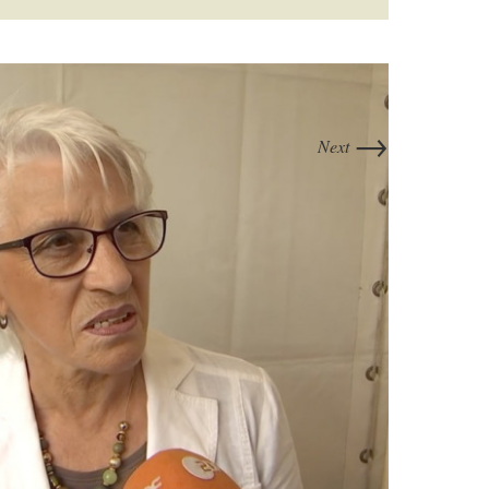
→
Next