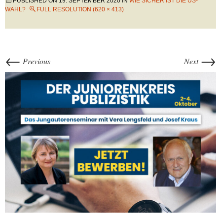
PUBLISHED ON
19. SEPTEMBER 2020
IN
WIE SICHER IST DIE US-
WAHL?
FULL RESOLUTION (620 × 413)
←
→
Previous
Next