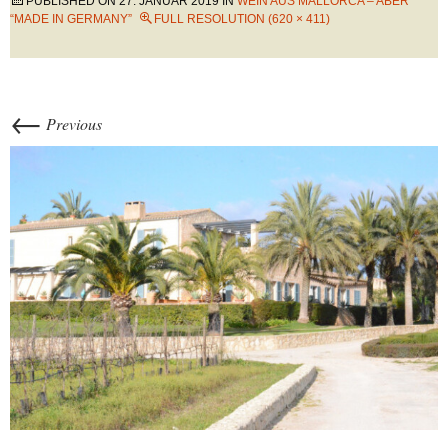
PUBLISHED ON
27. JANUAR 2019
IN
WEIN AUS MALLORCA – ABER
“MADE IN GERMANY”
FULL RESOLUTION (620 × 411)
←
Previous