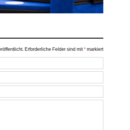
öffentlicht.
Erforderliche Felder sind mit
*
markiert