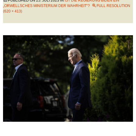
PUBLISHED ON
25. JULI 2023
IN
IST DIE REGIERUNG BIDEN EIN
„ORWELLSCHES MINISTERIUM DER WAHRHEIT“?
FULL RESOLUTION
(620 × 413)