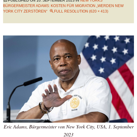
PUBLISHED ON
10. SEPTEMBER 2023
IN
NEW YORKS
BÜRGERMEISTER ADAMS: KOSTEN FÜR MIGRATION „WERDEN NEW
YORK CITY ZERSTÖREN“
FULL RESOLUTION (620 × 413)
Eric Adams, Bürgermeister von New York City, USA, 1. September
2023