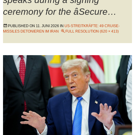
ceremony for the âSecure…
PUBLISHED ON
11. JUNI 2026
IN
US-STREITKRÄFTE: 49 CRUISE-
MISSILES DETONIEREN IM IRAN
FULL RESOLUTION (620 × 413)