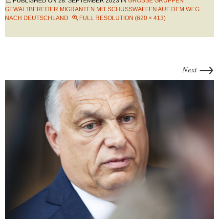
PUBLISHED ON
28. SEPTEMBER 2023
IN
GROSSE GRUPPEN G
EWALTBEREITER MIGRANTEN MIT SCHUSSWAFFEN AUF DEM WEG N
ACH DEUTSCHLAND
FULL RESOLUTION (620 × 413)
→
Next