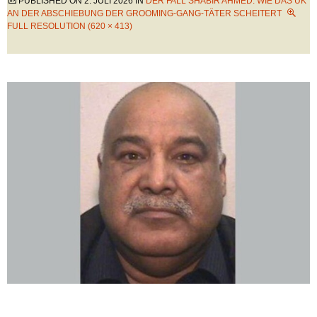
PUBLISHED ON
2. JULI 2026
IN
DER FALL SHABIR AHMED: WIE DAS UK
AN DER ABSCHIEBUNG DER GROOMING-GANG-TÄTER SCHEITERT
FULL RESOLUTION (620 × 413)