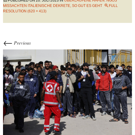
PUBLISHED ON
20. JULI 2023
IN
ÜBERLAUFENE HÄFEN: NGOS
MISSACHTEN ITALIENISCHE DEKRETE, SO GUT ES GEHT
FULL
RESOLUTION (620 × 413)
←
Previous