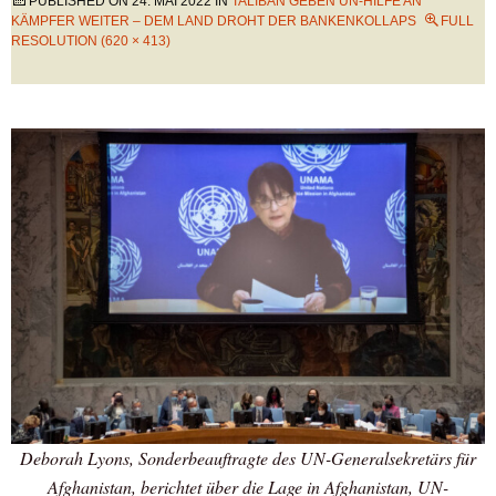
PUBLISHED ON
24. MAI 2022
IN
TALIBAN GEBEN UN-HILFE AN
KÄMPFER WEITER – DEM LAND DROHT DER BANKENKOLLAPS
FULL
RESOLUTION (620 × 413)
Deborah Lyons, Sonderbeauftragte des UN-Generalsekretärs für
Afghanistan, berichtet über die Lage in Afghanistan, UN-