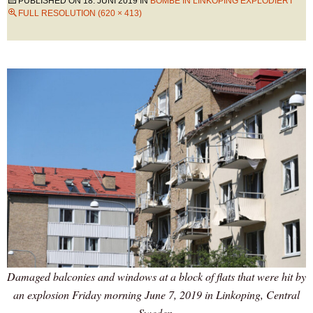
PUBLISHED ON
18. JUNI 2019
IN
BOMBE IN LINKÖPING EXPLODIERT
FULL RESOLUTION (620 × 413)
Damaged balconies and windows at a block of flats that were hit by
an explosion Friday morning June 7, 2019 in Linkoping, Central
Sweden.