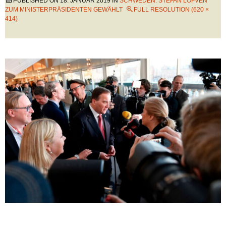
PUBLISHED ON
18. JANUAR 2019
IN
SCHWEDEN: STEFAN LÖFVEN
ZUM MINISTERPRÄSIDENTEN GEWÄHLT
FULL RESOLUTION (620 ×
414)