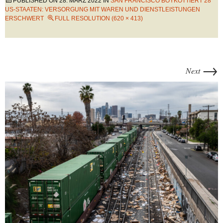
PUBLISHED ON
28. MÄRZ 2022
IN
SAN FRANCISCO BOYKOTTIERT 28
US-STAATEN: VERSORGUNG MIT WAREN UND DIENSTLEISTUNGEN
ERSCHWERT
FULL RESOLUTION (620 × 413)
→
Next