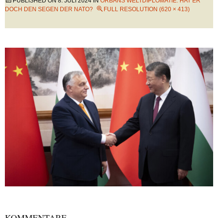
PUBLISHED ON
8. JULI 2024
IN
ORBÁNS WELTDIPLOMATIE: HAT ER
DOCH DEN SEGEN DER NATO?
FULL RESOLUTION (620 × 413)
KOMMENTARE