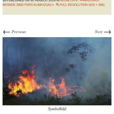
PUBLISHED ON
30. AUGUST 2019
IN
MOJIB LATIF: »AMAZONAS-
BRÄNDE SIND FÜRS KLIMA EGAL!«
FULL RESOLUTION (620 × 388)
←
→
Previous
Next
Symbolbild