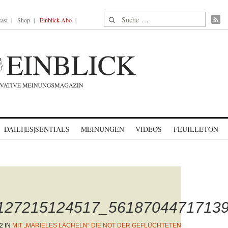
Suche nach:
ast
Shop
Einblick-Abo
DAILI|ES|SENTIALS
MEINUNGEN
VIDEOS
FEUILLETON
127215124517_5618704471713
2
IN
MIT „MARIELES LÄCHELN“ DIE NOT DER GEFLÜCHTETEN