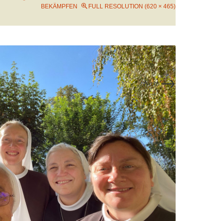
BEKÄMPFEN
FULL RESOLUTION (620 × 465)
→
Next