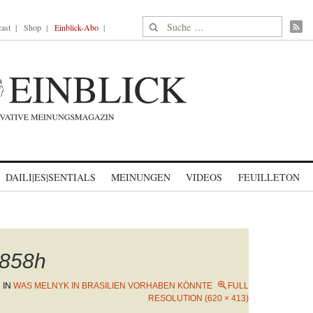
Suche nach:
ast
Shop
Einblick-Abo
DAILI|ES|SENTIALS
MEINUNGEN
VIDEOS
FEUILLETON
858h
3
IN
WAS MELNYK IN BRASILIEN VORHABEN KÖNNTE
FULL
RESOLUTION (620 × 413)