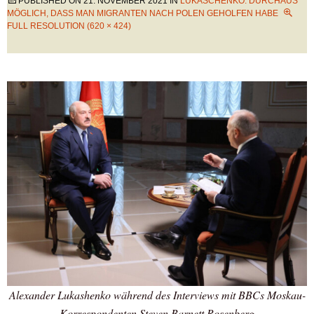
PUBLISHED ON
21. NOVEMBER 2021
IN
LUKASCHENKO: DURCHAUS
MÖGLICH, DASS MAN MIGRANTEN NACH POLEN GEHOLFEN HABE
FULL RESOLUTION (620 × 424)
Alexander Lukashenko während des Interviews mit BBCs Moskau-
Korrespondenten Steven Barnett Rosenberg