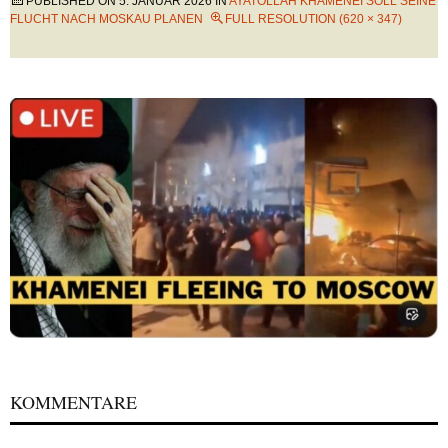
PUBLISHED ON
5. JANUAR 2026
IN
AYATOLLAH KHAMENEI SOLL SEINE
FLUCHT NACH MOSKAU PLANEN
FULL RESOLUTION (620 × 347)
KOMMENTARE