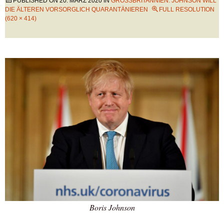
PUBLISHED ON
20. MÄRZ 2020
IN
GROSSBRITANNIEN: JOHNSON WILL D
IE ÄLTEREN VORSORGLICH QUARANTÄNIEREN
FULL RESOLUTION
(620 × 414)
Boris Johnson