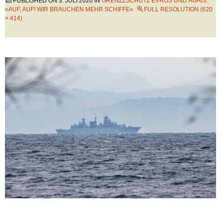
PUBLISHED ON
3. JULI 2020
IN
GRENZZSCHUTZ EVROS UND ÄGÄIS:
»AUF, AUF! WIR BRAUCHEN MEHR SCHIFFE«
FULL RESOLUTION (620
× 414)